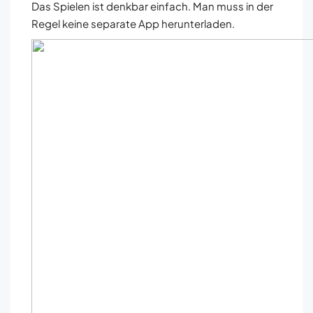
Das Spielen ist denkbar einfach. Man muss in der
Regel keine separate App herunterladen.