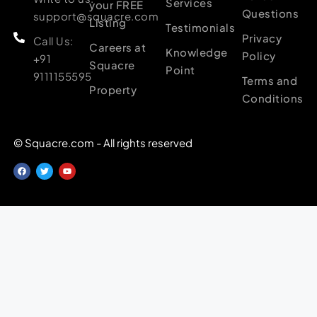
Services
your FREE
Questions
support@squacre.com
Listing
Testimonials
Privacy
Call Us:
Careers at
Knowledge
Policy
+91
Squacre
Point
9111155595
Terms and
Property
Conditions
© Squacre.com - All rights reserved