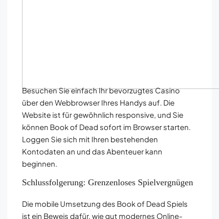
Besuchen Sie einfach Ihr bevorzugtes Casino
über den Webbrowser Ihres Handys auf. Die
Website ist für gewöhnlich responsive, und Sie
können Book of Dead sofort im Browser starten.
Loggen Sie sich mit Ihren bestehenden
Kontodaten an und das Abenteuer kann
beginnen.
Schlussfolgerung: Grenzenloses Spielvergnügen
Die mobile Umsetzung des Book of Dead Spiels
ist ein Beweis dafür, wie gut modernes Online-