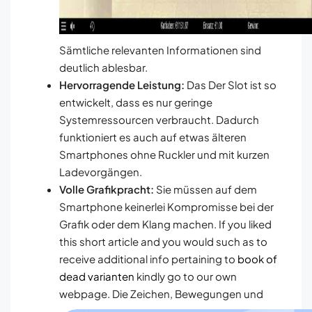
Sämtliche relevanten Informationen sind
deutlich ablesbar.
Hervorragende Leistung:
Das Der Slot ist so
entwickelt, dass es nur geringe
Systemressourcen verbraucht. Dadurch
funktioniert es auch auf etwas älteren
Smartphones ohne Ruckler und mit kurzen
Ladevorgängen.
Volle Grafikpracht:
Sie müssen auf dem
Smartphone keinerlei Kompromisse bei der
Grafik oder dem Klang machen. If you liked
this short article and you would such as to
receive additional info pertaining to
book of
dead varianten
kindly go to our own
webpage.
Die Zeichen, Bewegungen und