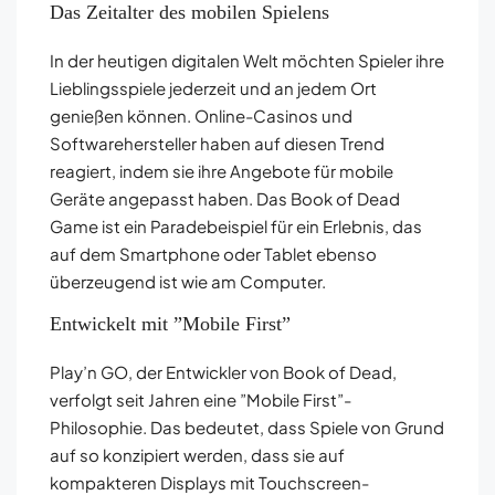
Das Zeitalter des mobilen Spielens
In der heutigen digitalen Welt möchten Spieler ihre
Lieblingsspiele jederzeit und an jedem Ort
genießen können. Online-Casinos und
Softwarehersteller haben auf diesen Trend
reagiert, indem sie ihre Angebote für mobile
Geräte angepasst haben. Das Book of Dead
Game ist ein Paradebeispiel für ein Erlebnis, das
auf dem Smartphone oder Tablet ebenso
überzeugend ist wie am Computer.
Entwickelt mit ”Mobile First”
Play’n GO, der Entwickler von Book of Dead,
verfolgt seit Jahren eine ”Mobile First”-
Philosophie. Das bedeutet, dass Spiele von Grund
auf so konzipiert werden, dass sie auf
kompakteren Displays mit Touchscreen-