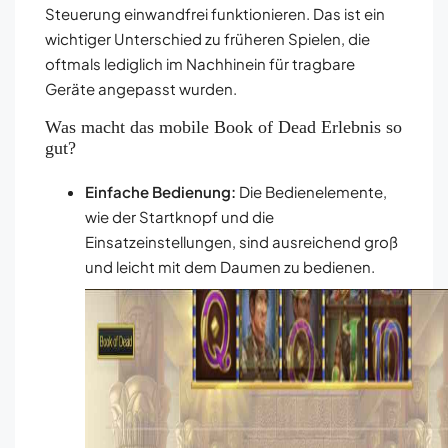
Steuerung einwandfrei funktionieren. Das ist ein
wichtiger Unterschied zu früheren Spielen, die
oftmals lediglich im Nachhinein für tragbare
Geräte angepasst wurden.
Was macht das mobile Book of Dead Erlebnis so
gut?
Einfache Bedienung:
Die Bedienelemente,
wie der Startknopf und die
Einsatzeinstellungen, sind ausreichend groß
und leicht mit dem Daumen zu bedienen.