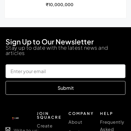
₹10,000,000
Sign Up to Our Newsletter
Stay up to date with the latest news and
articles
Submit
JOIN
COMPANY
HELP
SQUACRE
About
Frequently
Create
Asked
Write to us: