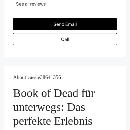
See all reviews
Send Email
Call
About cassie38641356
Book of Dead für
unterwegs: Das
perfekte Erlebnis