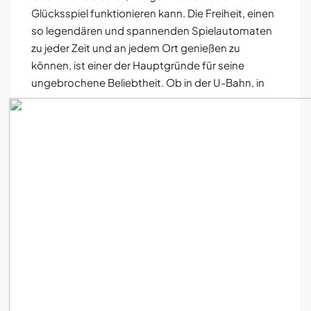
Glücksspiel funktionieren kann. Die Freiheit, einen
so legendären und spannenden Spielautomaten
zu jeder Zeit und an jedem Ort genießen zu
können, ist einer der Hauptgründe für seine
ungebrochene Beliebtheit.
Ob in der U-Bahn, in