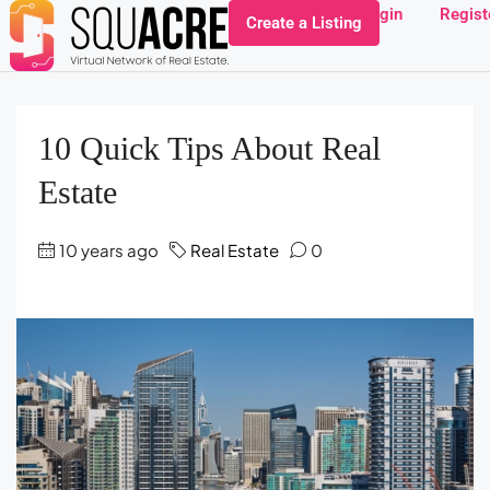
Login
Regist
Create a Listing
10 Quick Tips About Real
Estate
10 years ago
Real Estate
0