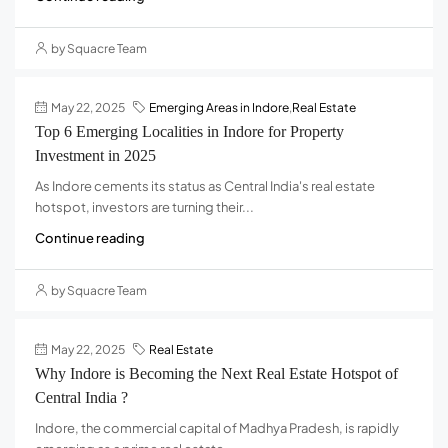
by Squacre Team
May 22, 2025
Emerging Areas in Indore
,
Real Estate
Top 6 Emerging Localities in Indore for Property
Investment in 2025
As Indore cements its status as Central India's real estate
hotspot, investors are turning their...
Continue reading
by Squacre Team
May 22, 2025
Real Estate
Why Indore is Becoming the Next Real Estate Hotspot of
Central India ?
Indore, the commercial capital of Madhya Pradesh, is rapidly