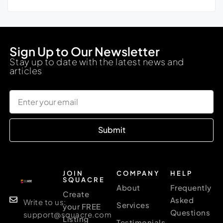
Sign Up to Our Newsletter
Stay up to date with the latest news and
articles
Submit
JOIN
COMPANY
HELP
SQUACRE
About
Frequently
Create
Asked
Write to us:
Services
your FREE
Questions
support@squacre.com
Listing
Testimonials