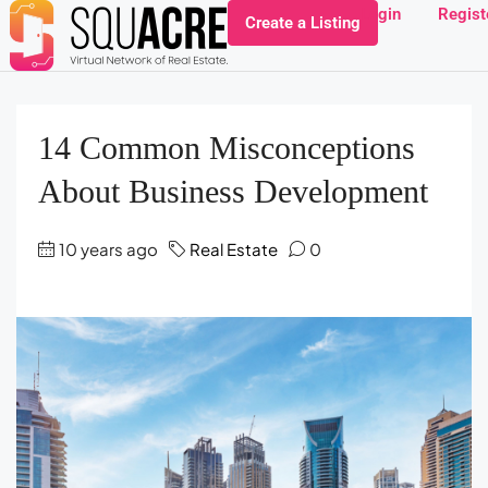
Login
Regist
Create a Listing
14 Common Misconceptions
About Business Development
10 years ago
Real Estate
0