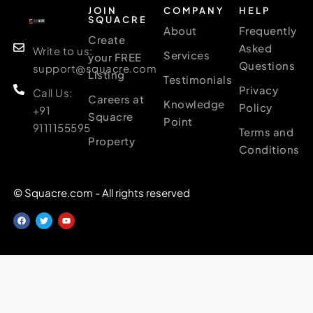
JOIN
COMPANY
HELP
SQUACRE
About
Frequently
Create
Asked
Write to us:
Services
your FREE
Questions
support@squacre.com
Listing
Testimonials
Privacy
Call Us:
Careers at
Knowledge
Policy
+91
Squacre
Point
9111155595
Terms and
Property
Conditions
© Squacre.com - All rights reserved