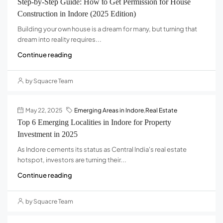
Step-by-Step Guide: How to Get Permission for House
Construction in Indore (2025 Edition)
Building your own house is a dream for many, but turning that
dream into reality requires...
Continue reading
by Squacre Team
May 22, 2025
Emerging Areas in Indore
,
Real Estate
Top 6 Emerging Localities in Indore for Property
Investment in 2025
As Indore cements its status as Central India's real estate
hotspot, investors are turning their...
Continue reading
by Squacre Team